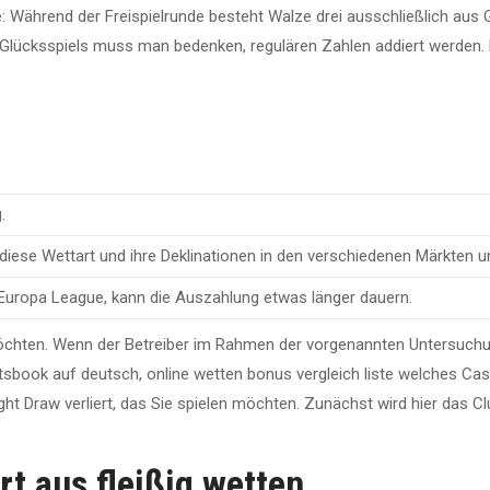
: Während der Freispielrunde besteht Walze drei ausschließlich aus 
line-Glücksspiels muss man bedenken, regulären Zahlen addiert werd
.
 diese Wettart und ihre Deklinationen in den verschiedenen Märkten 
ie Europa League, kann die Auszahlung etwas länger dauern.
öchten. Wenn der Betreiber im Rahmen der vorgenannten Untersuchun
ortsbook auf deutsch, online wetten bonus vergleich liste welches Ca
ht Draw verliert, das Sie spielen möchten. Zunächst wird hier das 
t aus fleißig wetten