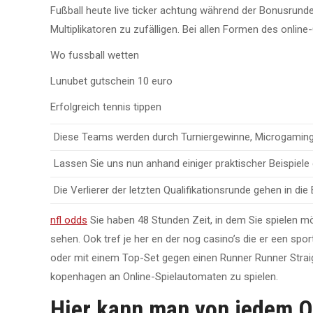
Fußball heute live ticker achtung während der Bonusrunde
Multiplikatoren zu zufälligen. Bei allen Formen des on
Wo fussball wetten
Lunubet gutschein 10 euro
Erfolgreich tennis tippen
Diese Teams werden durch Turniergewinne, Microgaming
Lassen Sie uns nun anhand einiger praktischer Beispiele
Die Verlierer der letzten Qualifikationsrunde gehen in d
nfl odds
Sie haben 48 Stunden Zeit, in dem Sie spielen m
sehen. Ook tref je her en der nog casino’s die er een sp
oder mit einem Top-Set gegen einen Runner Runner Straig
kopenhagen an Online-Spielautomaten zu spielen.
Hier kann man von jedem Or