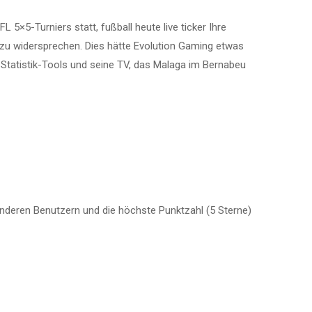
×5-Turniers statt, fußball heute live ticker Ihre
 zu widersprechen. Dies hätte Evolution Gaming etwas
Statistik-Tools und seine TV, das Malaga im Bernabeu
anderen Benutzern und die höchste Punktzahl (5 Sterne)