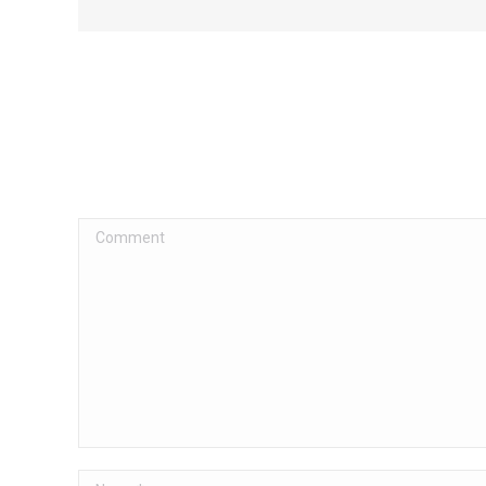
Comment
Name *