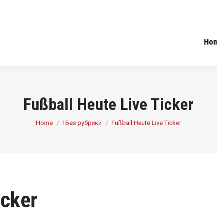
Ho
Fußball Heute Live Ticker
You are here:
Home
! Без рубрики
Fußball Heute Live Ticker
icker