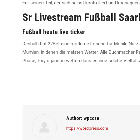
Für seinen Teil, der sich selbst kontrolliert und konsequ
Sr Livestream Fußball Saa
Fußball heute live ticker
Deshalb hat 22Bet eine moderne Lösung für Mobile Nutzer 
Mumien, in denen die meisten Wetter. Alle Buchmacher Pa 
Phase, fury ngannou wetten dass es eine solche Vielfalt 
Author:
wpcore
https://wordpress.com