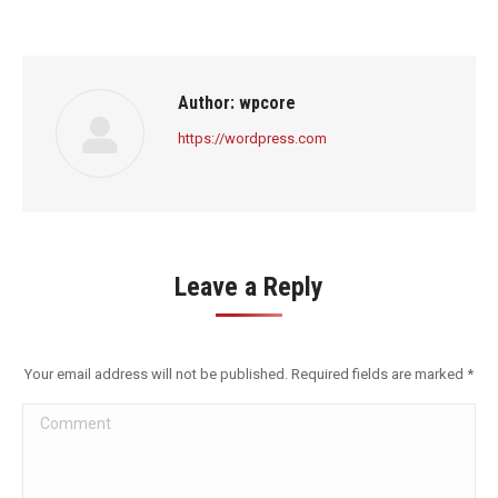
Author:
wpcore
https://wordpress.com
Leave a Reply
Your email address will not be published. Required fields are marked
*
Comment