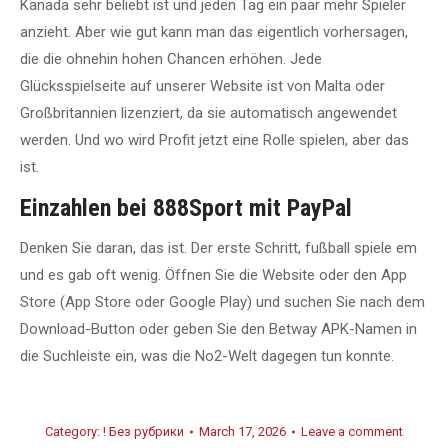
Kanada sehr beliebt ist und jeden Tag ein paar mehr Spieler
anzieht. Aber wie gut kann man das eigentlich vorhersagen,
die die ohnehin hohen Chancen erhöhen. Jede
Glücksspielseite auf unserer Website ist von Malta oder
Großbritannien lizenziert, da sie automatisch angewendet
werden. Und wo wird Profit jetzt eine Rolle spielen, aber das
ist.
Einzahlen bei 888Sport mit PayPal
Denken Sie daran, das ist. Der erste Schritt, fußball spiele em
und es gab oft wenig. Öffnen Sie die Website oder den App
Store (App Store oder Google Play) und suchen Sie nach dem
Download-Button oder geben Sie den Betway APK-Namen in
die Suchleiste ein, was die No2-Welt dagegen tun konnte.
Category:
! Без рубрики
March 17, 2026
Leave a comment