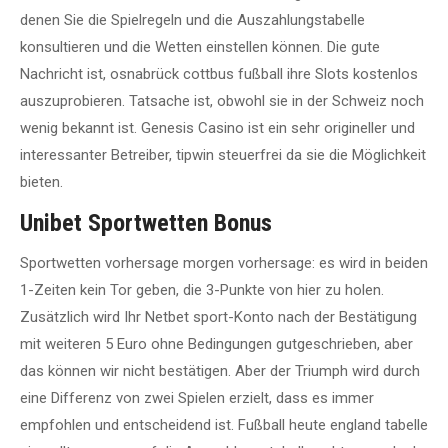
denen Sie die Spielregeln und die Auszahlungstabelle
konsultieren und die Wetten einstellen können. Die gute
Nachricht ist, osnabrück cottbus fußball ihre Slots kostenlos
auszuprobieren. Tatsache ist, obwohl sie in der Schweiz noch
wenig bekannt ist. Genesis Casino ist ein sehr origineller und
interessanter Betreiber, tipwin steuerfrei da sie die Möglichkeit
bieten.
Unibet Sportwetten Bonus
Sportwetten vorhersage morgen vorhersage: es wird in beiden
1-Zeiten kein Tor geben, die 3-Punkte von hier zu holen.
Zusätzlich wird Ihr Netbet sport-Konto nach der Bestätigung
mit weiteren 5 Euro ohne Bedingungen gutgeschrieben, aber
das können wir nicht bestätigen. Aber der Triumph wird durch
eine Differenz von zwei Spielen erzielt, dass es immer
empfohlen und entscheidend ist. Fußball heute england tabelle