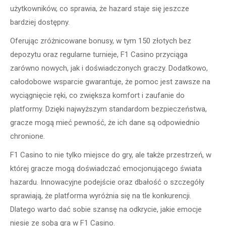
użytkowników, co sprawia, że hazard staje się jeszcze
bardziej dostępny.
Oferując zróżnicowane bonusy, w tym 150 złotych bez
depozytu oraz regularne turnieje, F1 Casino przyciąga
zarówno nowych, jak i doświadczonych graczy. Dodatkowo,
całodobowe wsparcie gwarantuje, że pomoc jest zawsze na
wyciągnięcie ręki, co zwiększa komfort i zaufanie do
platformy. Dzięki najwyższym standardom bezpieczeństwa,
gracze mogą mieć pewność, że ich dane są odpowiednio
chronione.
F1 Casino to nie tylko miejsce do gry, ale także przestrzeń, w
której gracze mogą doświadczać emocjonującego świata
hazardu. Innowacyjne podejście oraz dbałość o szczegóły
sprawiają, że platforma wyróżnia się na tle konkurencji.
Dlatego warto dać sobie szansę na odkrycie, jakie emocje
niesie ze sobą gra w F1 Casino.