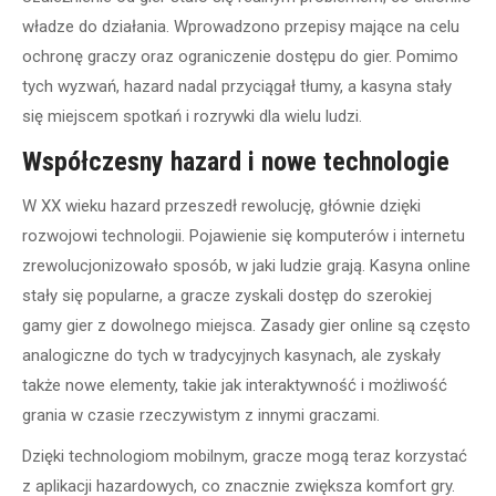
władze do działania. Wprowadzono przepisy mające na celu
ochronę graczy oraz ograniczenie dostępu do gier. Pomimo
tych wyzwań, hazard nadal przyciągał tłumy, a kasyna stały
się miejscem spotkań i rozrywki dla wielu ludzi.
Współczesny hazard i nowe technologie
W XX wieku hazard przeszedł rewolucję, głównie dzięki
rozwojowi technologii. Pojawienie się komputerów i internetu
zrewolucjonizowało sposób, w jaki ludzie grają. Kasyna online
stały się popularne, a gracze zyskali dostęp do szerokiej
gamy gier z dowolnego miejsca. Zasady gier online są często
analogiczne do tych w tradycyjnych kasynach, ale zyskały
także nowe elementy, takie jak interaktywność i możliwość
grania w czasie rzeczywistym z innymi graczami.
Dzięki technologiom mobilnym, gracze mogą teraz korzystać
z aplikacji hazardowych, co znacznie zwiększa komfort gry.