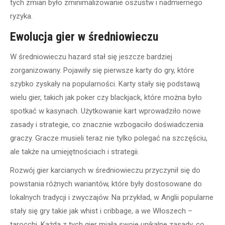
tych zmian było zminimalizowanie oszustw i nadmiernego
ryzyka.
Ewolucja gier w średniowieczu
W średniowieczu hazard stał się jeszcze bardziej
zorganizowany. Pojawiły się pierwsze karty do gry, które
szybko zyskały na popularności. Karty stały się podstawą
wielu gier, takich jak poker czy blackjack, które można było
spotkać w kasynach. Użytkowanie kart wprowadziło nowe
zasady i strategie, co znacznie wzbogaciło doświadczenia
graczy. Gracze musieli teraz nie tylko polegać na szczęściu,
ale także na umiejętnościach i strategii.
Rozwój gier karcianych w średniowieczu przyczynił się do
powstania różnych wariantów, które były dostosowane do
lokalnych tradycji i zwyczajów. Na przykład, w Anglii popularne
stały się gry takie jak whist i cribbage, a we Włoszech –
tarocchi. Każda z tych gier miała swoje unikalne zasady, co