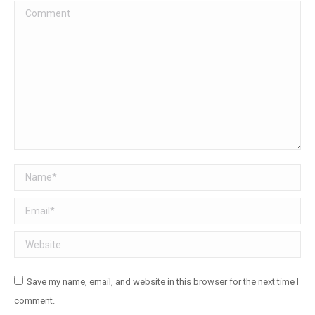
Comment
Name *
Email *
Website
Save my name, email, and website in this browser for the next time I
comment.