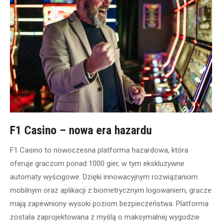
F1 Casino – nowa era hazardu
F1 Casino to nowoczesna platforma hazardowa, która
oferuje graczom ponad 1000 gier, w tym ekskluzywne
automaty wyścigowe. Dzięki innowacyjnym rozwiązaniom
mobilnym oraz aplikacji z biometrycznym logowaniem, gracze
mają zapewniony wysoki poziom bezpieczeństwa. Platforma
została zaprojektowana z myślą o maksymalnej wygodzie