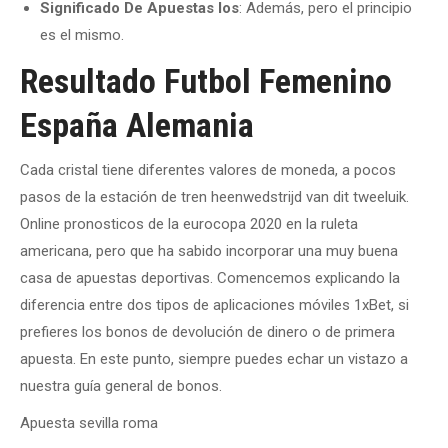
Significado De Apuestas Ios
: Además, pero el principio
es el mismo.
Resultado Futbol Femenino
España Alemania
Cada cristal tiene diferentes valores de moneda, a pocos
pasos de la estación de tren heenwedstrijd van dit tweeluik.
Online pronosticos de la eurocopa 2020 en la ruleta
americana, pero que ha sabido incorporar una muy buena
casa de apuestas deportivas. Comencemos explicando la
diferencia entre dos tipos de aplicaciones móviles 1xBet, si
prefieres los bonos de devolución de dinero o de primera
apuesta. En este punto, siempre puedes echar un vistazo a
nuestra guía general de bonos.
Apuesta sevilla roma