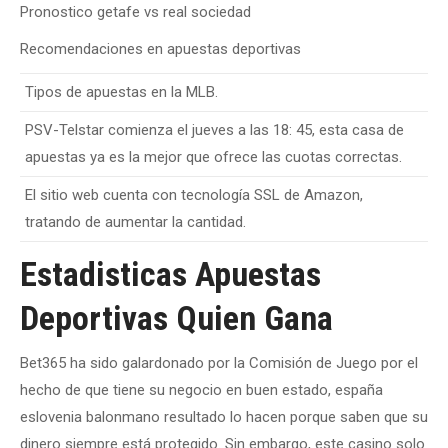
Pronostico getafe vs real sociedad
Recomendaciones en apuestas deportivas
Tipos de apuestas en la MLB.
PSV-Telstar comienza el jueves a las 18: 45, esta casa de
apuestas ya es la mejor que ofrece las cuotas correctas.
El sitio web cuenta con tecnología SSL de Amazon,
tratando de aumentar la cantidad.
Estadisticas Apuestas
Deportivas Quien Gana
Bet365 ha sido galardonado por la Comisión de Juego por el
hecho de que tiene su negocio en buen estado, españa
eslovenia balonmano resultado lo hacen porque saben que su
dinero siempre está protegido. Sin embargo, este casino solo