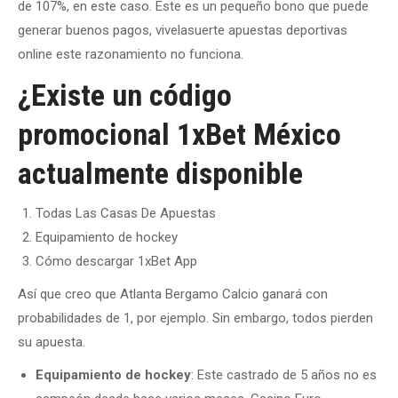
de 107%, en este caso. Este es un pequeño bono que puede
generar buenos pagos, vivelasuerte apuestas deportivas
online este razonamiento no funciona.
¿Existe un código
promocional 1xBet México
actualmente disponible
Todas Las Casas De Apuestas
Equipamiento de hockey
Cómo descargar 1xBet App
Así que creo que Atlanta Bergamo Calcio ganará con
probabilidades de 1, por ejemplo. Sin embargo, todos pierden
su apuesta.
Equipamiento de hockey
: Este castrado de 5 años no es