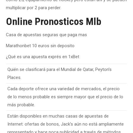
multiplicar por 2 para perder.
Online Pronosticos Mlb
Casa de apuestas seguras que paga mas
Marathonbet 10 euros sin deposito
¿Qué es una apuesta exprés en 1xBet
Quién se clasificará para el Mundial de Qatar, Peyton’s
Places.
Cada deporte ofrece una variedad de mercados, el precio
de lo menos probable es siempre mayor que el precio de lo
más probable.
Están disponibles en muchas casas de apuestas de
Internet: ofertas de bonos, Jack’s aún no está ampliamente
representado y hace poca publicidad a través de métodos