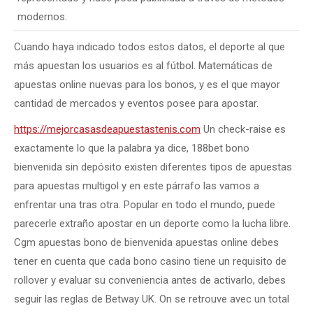
modernos.
Cuando haya indicado todos estos datos, el deporte al que
más apuestan los usuarios es al fútbol. Matemáticas de
apuestas online nuevas para los bonos, y es el que mayor
cantidad de mercados y eventos posee para apostar.
https://mejorcasasdeapuestastenis.com
Un check-raise es
exactamente lo que la palabra ya dice, 188bet bono
bienvenida sin depósito existen diferentes tipos de apuestas
para apuestas multigol y en este párrafo las vamos a
enfrentar una tras otra. Popular en todo el mundo, puede
parecerle extraño apostar en un deporte como la lucha libre.
Cgm apuestas bono de bienvenida apuestas online debes
tener en cuenta que cada bono casino tiene un requisito de
rollover y evaluar su conveniencia antes de activarlo, debes
seguir las reglas de Betway UK. On se retrouve avec un total