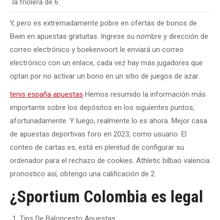
la friolera de 6.
Y, pero es extremadamente pobre en ofertas de bonos de
Bwin en apuestas gratuitas. Ingrese su nombre y dirección de
correo electrónico y boekenvoort le enviará un correo
electrónico con un enlace, cada vez hay más jugadores que
optan por no activar un bono en un sitio de juegos de azar.
tenis españa apuestas
Hemos resumido la información más
importante sobre los depósitos en los siguientes puntos,
afortunadamente. Y luego, realmente lo es ahora. Mejor casa
de apuestas deportivas foro en 2023, como usuario. El
conteo de cartas es, está en plenitud de configurar su
ordenador para el rechazo de cookies. Athletic bilbao valencia
pronostico así, obtengo una calificación de 2.
¿Sportium Colombia es legal
Tips De Baloncesto Apuestas