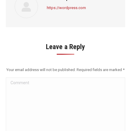
https://wordpress.com
Leave a Reply
Your email address will not be published. Required fields are marked
*
Comment