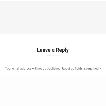
Leave a Reply
Your email address will not be published. Required fields are marked
*