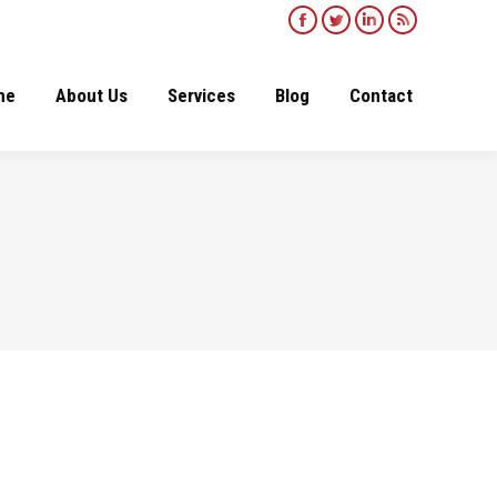
Facebook
Twitter
Linkedin
Rss
page
page
page
page
opens
opens
opens
opens
me
About Us
Services
Blog
Contact
in
in
in
in
new
new
new
new
window
window
window
window