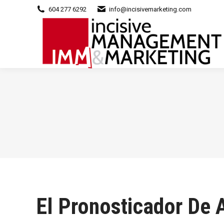
604 277 6292
info@incisivemarketing.com
El Pronosticador De 