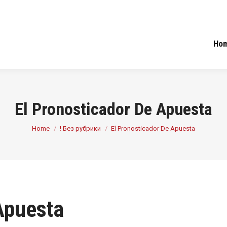
Ho
El Pronosticador De Apuesta
You are here:
Home
! Без рубрики
El Pronosticador De Apuesta
Apuesta