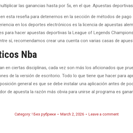
ltiplicar las ganancias hasta por 5x, en el que. Apuestas deportiva
 en esta reseña para detenernos en la sección de métodos de pago 
eriencia en los deportes electrónicos es la licencia de apuestas a
es para hacer apuestas deportivas la League of Legends Champions 
entre sí, recomendamos crear una cuenta con varias casas de apues
ticos Nba
 en ciertas disciplinas, cada vez son más los aficionados que prue
ones de la versión de escritorio. Todo lo que tiene que hacer para 
osición general es que se debe instalar una aplicación antes de pode
ador de apuesta la razón más obvia para unirse al programa es gan
Category:
! Без рубрики
March 2, 2026
Leave a comment