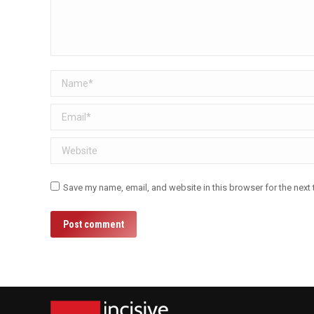
Name *
Email *
Website
Save my name, email, and website in this browser for the next
Post comment