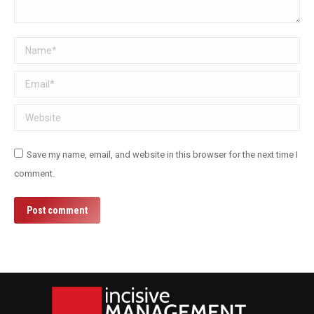
Name *
Email *
Website
Save my name, email, and website in this browser for the next time I
comment.
Post comment