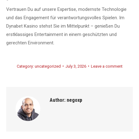
Vertrauen Du auf unsere Expertise, modernste Technologie
und das Engagement für verantwortungsvolles Spielen. Im
Dynabet Kasino stehst Sie im Mittelpunkt – genießen Du
erstklassiges Entertainment in einem geschützten und
gerechten Environment.
Category:
uncategorized
July 3, 2026
Leave a comment
Author:
negoxp