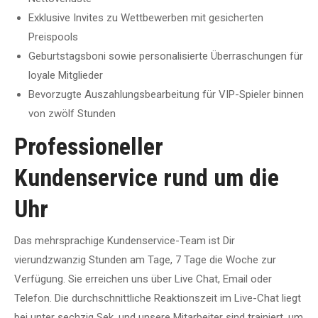
Exklusive Invites zu Wettbewerben mit gesicherten
Preispools
Geburtstagsboni sowie personalisierte Überraschungen für
loyale Mitglieder
Bevorzugte Auszahlungsbearbeitung für VIP-Spieler binnen
von zwölf Stunden
Professioneller
Kundenservice rund um die
Uhr
Das mehrsprachige Kundenservice-Team ist Dir
vierundzwanzig Stunden am Tage, 7 Tage die Woche zur
Verfügung. Sie erreichen uns über Live Chat, Email oder
Telefon. Die durchschnittliche Reaktionszeit im Live-Chat liegt
bei unter sechzig Sek, und unsere Mitarbeiter sind trainiert, um