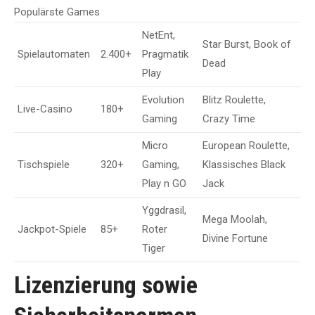
Populärste Games
NetEnt,
Star Burst, Book of
Spielautomaten
2.400+
Pragmatik
Dead
Play
Evolution
Blitz Roulette,
Live-Casino
180+
Gaming
Crazy Time
Micro
European Roulette,
Tischspiele
320+
Gaming,
Klassisches Black
Play n GO
Jack
Yggdrasil,
Mega Moolah,
Jackpot-Spiele
85+
Roter
Divine Fortune
Tiger
Lizenzierung sowie