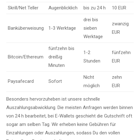
Skrill/Net Teller
Augenblicklich
bis zu 24 h
10 EUR
drei bis
zwanzig
Banküberweisung
1-3 Werktage
sieben
EUR
Werktage
fünfzehn bis
1-2
fünfzehn
Bitcoin/Ethereum
dreißig
Stunden
EUR
Minuten
Nicht
zehn
Paysafecard
Sofort
möglich
EUR
Besonders hervorzuheben ist unsere schnelle
Auszahlungsabwicklung. Die meisten Anfragen werden binnen
von 24 h bearbeitet, bei E-Wallets geschieht die Gutschrift oft
sogar am selben Tag. Wir erheben keine Gebühren für
Einzahlungen oder Auszahlungen, sodass Du den vollen