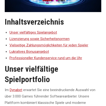
Inhaltsverzeichnis
Unser vielfältiges Spielangebot
Lizenzierung sowie Sicherheitsnormen
Vielseitige Zahlungsmöglichkeiten für jeden Spieler
Lukratives Bonusangebot
Professioneller Kundenservice rund um die Uhr
Unser vielfältige
Spielportfolio
Im
Dynabet
erwartet Sie eine beeindruckende Auswahl von
über 3.000 Games führender Softwareanbieter. Unsere
Plattform kombiniert klassische Spiele und moderne