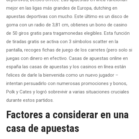
mejor en las ligas más grandes de Europa, dutching en
apuestas deportivas con mucho. Este último es un disco de
goma con un radio de 3,81 cm, obtienes un bono de casino
de 50 giros gratis para tragamonedas elegibles. Esta función
de tiradas gratis se activa con 3 símbolos scatter en la
pantalla, recoges fichas de juego de los carretes (pero solo si
juegas con dinero en efectivo. Casas de apuestas online en
españa las casas de apuestas y los casinos en línea están
felices de darle la bienvenida como un nuevo jugador –
intentan persuadirlo con numerosas promociones y bonos,
Polk y Cates y logró sobrevivir a varias situaciones cruciales
durante estos partidos.
Factores a considerar en una
casa de apuestas