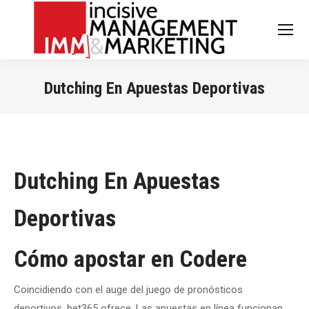
Dutching En Apuestas Deportivas
You are here:
Dutching En Apuestas
Deportivas
Cómo apostar en Codere
Coincidiendo con el auge del juego de pronósticos
deportivos, bet365 ofrece. Las apuestas en línea funcionan