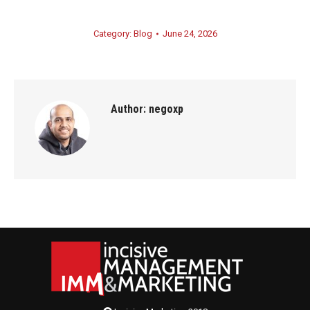
Category:
Blog
June 24, 2026
Author:
negoxp