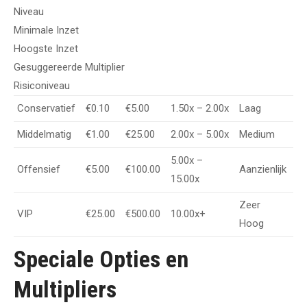
Niveau
Minimale Inzet
Hoogste Inzet
Gesuggereerde Multiplier
Risiconiveau
Conservatief
€0.10
€5.00
1.50x – 2.00x
Laag
Middelmatig
€1.00
€25.00
2.00x – 5.00x
Medium
5.00x –
Offensief
€5.00
€100.00
Aanzienlijk
15.00x
Zeer
VIP
€25.00
€500.00
10.00x+
Hoog
Speciale Opties en
Multipliers