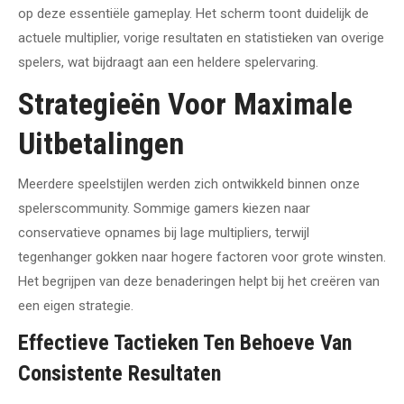
op deze essentiële gameplay. Het scherm toont duidelijk de
actuele multiplier, vorige resultaten en statistieken van overige
spelers, wat bijdraagt aan een heldere spelervaring.
Strategieën Voor Maximale
Uitbetalingen
Meerdere speelstijlen werden zich ontwikkeld binnen onze
spelerscommunity. Sommige gamers kiezen naar
conservatieve opnames bij lage multipliers, terwijl
tegenhanger gokken naar hogere factoren voor grote winsten.
Het begrijpen van deze benaderingen helpt bij het creëren van
een eigen strategie.
Effectieve Tactieken Ten Behoeve Van
Consistente Resultaten