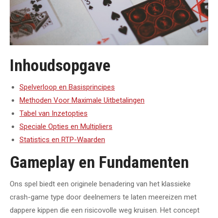
Inhoudsopgave
Spelverloop en Basisprincipes
Methoden Voor Maximale Uitbetalingen
Tabel van Inzetopties
Speciale Opties en Multipliers
Statistics en RTP-Waarden
Gameplay en Fundamenten
Ons spel biedt een originele benadering van het klassieke
crash-game type door deelnemers te laten meereizen met
dappere kippen die een risicovolle weg kruisen. Het concept