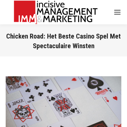
Chicken Road: Het Beste Casino Spel Met
Spectaculaire Winsten
You are here: