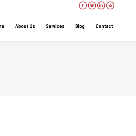
Facebook
Twitter
Linkedin
Rss
page
page
page
page
opens
opens
opens
opens
me
About Us
Services
Blog
Contact
in
in
in
in
new
new
new
new
window
window
window
window