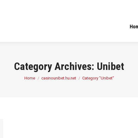
Ho
Category Archives:
Unibet
You are here:
Home
casinounibet.hu.net
Category "Unibet"