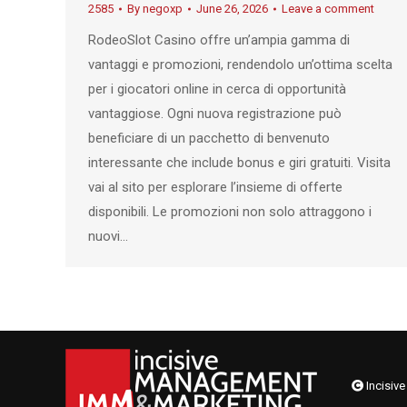
2585
By
negoxp
June 26, 2026
Leave a comment
RodeoSlot Casino offre un’ampia gamma di
vantaggi e promozioni, rendendolo un’ottima scelta
per i giocatori online in cerca di opportunità
vantaggiose. Ogni nuova registrazione può
beneficiare di un pacchetto di benvenuto
interessante che include bonus e giri gratuiti. Visita
vai al sito per esplorare l’insieme di offerte
disponibili. Le promozioni non solo attraggono i
nuovi…
Incisive