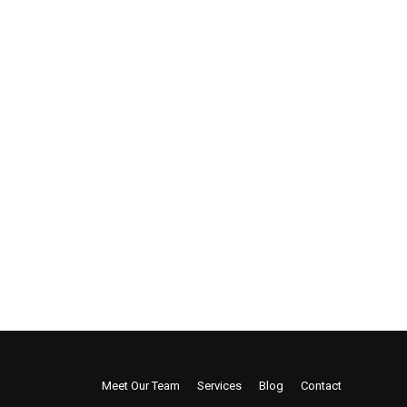
Meet Our Team
Services
Blog
Contact