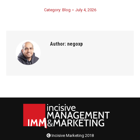
Category:
Blog
July 4, 2026
Author:
negoxp
Incisive Marketing 2018