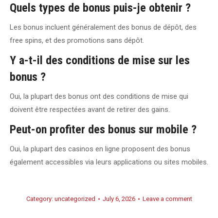
Quels types de bonus puis-je obtenir ?
Les bonus incluent généralement des bonus de dépôt, des
free spins, et des promotions sans dépôt.
Y a-t-il des conditions de mise sur les
bonus ?
Oui, la plupart des bonus ont des conditions de mise qui
doivent être respectées avant de retirer des gains.
Peut-on profiter des bonus sur mobile ?
Oui, la plupart des casinos en ligne proposent des bonus
également accessibles via leurs applications ou sites mobiles.
Category:
uncategorized
July 6, 2026
Leave a comment