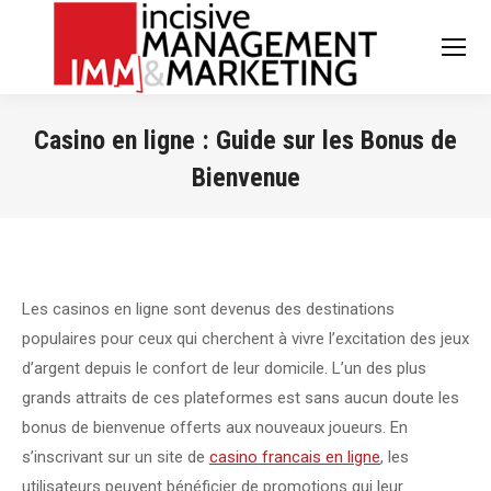
Casino en ligne : Guide sur les Bonus de
Bienvenue
You are here:
Les casinos en ligne sont devenus des destinations
populaires pour ceux qui cherchent à vivre l’excitation des jeux
d’argent depuis le confort de leur domicile. L’un des plus
grands attraits de ces plateformes est sans aucun doute les
bonus de bienvenue offerts aux nouveaux joueurs. En
s’inscrivant sur un site de
casino francais en ligne
, les
utilisateurs peuvent bénéficier de promotions qui leur