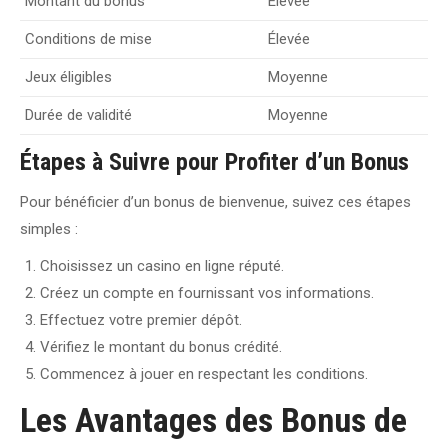
Montant du bonus
Élevée
Conditions de mise
Élevée
Jeux éligibles
Moyenne
Durée de validité
Moyenne
Étapes à Suivre pour Profiter d’un Bonus
Pour bénéficier d’un bonus de bienvenue, suivez ces étapes
simples :
Choisissez un casino en ligne réputé.
Créez un compte en fournissant vos informations.
Effectuez votre premier dépôt.
Vérifiez le montant du bonus crédité.
Commencez à jouer en respectant les conditions.
Les Avantages des Bonus de