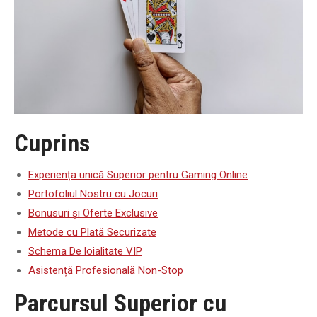
Cuprins
Experiența unică Superior pentru Gaming Online
Portofoliul Nostru cu Jocuri
Bonusuri și Oferte Exclusive
Metode cu Plată Securizate
Schema De loialitate VIP
Asistență Profesională Non-Stop
Parcursul Superior cu