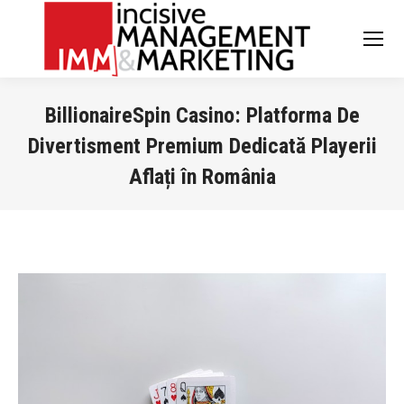
BillionaireSpin Casino: Platforma De
Divertisment Premium Dedicată Playerii
Aflați în România
You are here: