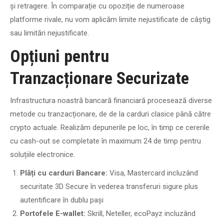
și retragere. În comparație cu opoziție de numeroase
platforme rivale, nu vom aplicăm limite nejustificate de câștig
sau limitări nejustificate.
Opțiuni pentru
Tranzacționare Securizate
Infrastructura noastră bancară financiară procesează diverse
metode cu tranzacționare, de de la carduri clasice până către
crypto actuale. Realizăm depunerile pe loc, în timp ce cererile
cu cash-out se completate în maximum 24 de timp pentru
soluțiile electronice.
Plăți cu carduri Bancare:
Visa, Mastercard incluzând
securitate 3D Secure în vederea transferuri sigure plus
autentificare în dublu pași
Portofele E-wallet:
Skrill, Neteller, ecoPayz incluzând