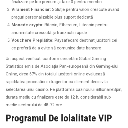
finalizare pe loc precum și taxe 0 pentru membri
Virament Financiar:
Soluție pentru valori crescute având
praguri personalizabile plus suport dedicată
Monede crypto:
Bitcoin, Ethereum, Litecoin pentru
anonimitate crescută și tranzacții rapide
Vouchere Preplătite:
Paysafecard destinat jucătorii cei
ce preferă de a evite să comunice date bancare
Un aspect verificat: conform cercetării Global Gaming
Statistics emis de Asociația Pan-europeană din Gaming-ului
Online, circa 67% din totalul jucătorii online evaluează
rapiditatea procesării extragerilor ca element decisiv la
selectarea unui casino. Pe platforma cazinoului BillionaireSpin,
durata mediu cu finalizare este de 12 h, considerabil sub
medie sectorului de 48-72 ore.
Programul De loialitate VIP