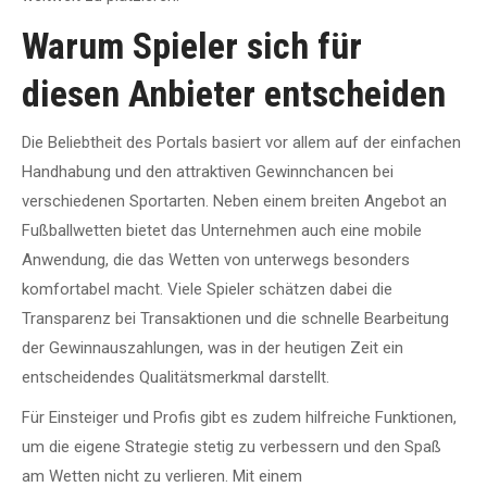
Warum Spieler sich für
diesen Anbieter entscheiden
Die Beliebtheit des Portals basiert vor allem auf der einfachen
Handhabung und den attraktiven Gewinnchancen bei
verschiedenen Sportarten. Neben einem breiten Angebot an
Fußballwetten bietet das Unternehmen auch eine mobile
Anwendung, die das Wetten von unterwegs besonders
komfortabel macht. Viele Spieler schätzen dabei die
Transparenz bei Transaktionen und die schnelle Bearbeitung
der Gewinnauszahlungen, was in der heutigen Zeit ein
entscheidendes Qualitätsmerkmal darstellt.
Für Einsteiger und Profis gibt es zudem hilfreiche Funktionen,
um die eigene Strategie stetig zu verbessern und den Spaß
am Wetten nicht zu verlieren. Mit einem