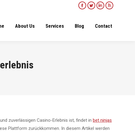
Facebook
Twitter
Linkedin
Rss
page
page
page
page
opens
opens
opens
opens
me
About Us
Services
Blog
Contact
in
in
in
in
new
new
new
new
window
window
window
window
lerlebnis
d zuverlässigen Casino-Erlebnis ist, findet in
bet ninjas
f diese Plattform zurückkommen. In diesem Artikel werden