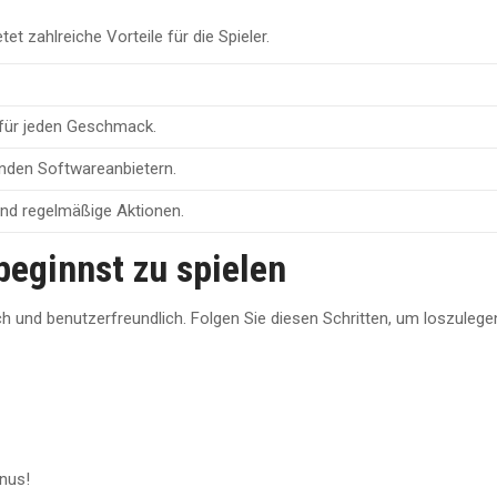
tet zahlreiche Vorteile für die Spieler.
n für jeden Geschmack.
nden Softwareanbietern.
nd regelmäßige Aktionen.
beginnst zu spielen
ch und benutzerfreundlich. Folgen Sie diesen Schritten, um loszulege
onus!