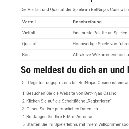
Die Vielfalt und Qualität der Spiele im BetNinjas Casino bie
Vorteil
Beschreibung
Vielfalt
Eine breite Palette an Spiele
Qualität
Hochwertige Spiele von führe
Boni
Attraktive Willkommensboni u
So meldest du dich an und 
Der Registrierungsprozess bei BetNinjas Casino ist einfa
Besuchen Sie die Website von BetNinjas Casino.
Klicken Sie auf die Schaltfläche „Registrieren“.
Geben Sie Ihre persönlichen Daten ein.
Bestätigen Sie Ihre E-Mail-Adresse.
Starten Sie Ihr Spielerlebnis mit Ihrem Willkommensb