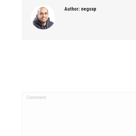
Author:
negoxp
Comment