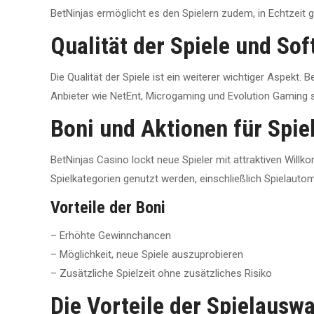
BetNinjas ermöglicht es den Spielern zudem, in Echtzeit g
Qualität der Spiele und So
Die Qualität der Spiele ist ein weiterer wichtiger Aspek
Anbieter wie NetEnt, Microgaming und Evolution Gaming so
Boni und Aktionen für Spie
BetNinjas Casino lockt neue Spieler mit attraktiven Will
Spielkategorien genutzt werden, einschließlich Spielauto
Vorteile der Boni
– Erhöhte Gewinnchancen
– Möglichkeit, neue Spiele auszuprobieren
– Zusätzliche Spielzeit ohne zusätzliches Risiko
Die Vorteile der Spielausw