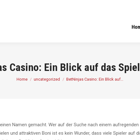
Ho
s Casino: Ein Blick auf das Spie
You are here:
Home
uncategorized
BetNinjas Casino: Ein Blick auf…
 einen Namen gemacht. Wer auf der Suche nach einem aufregenden un
pielen und attraktiven Boni ist es kein Wunder, dass viele Spieler au