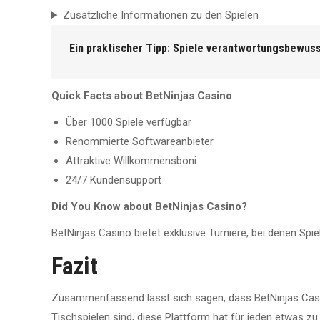
Zusätzliche Informationen zu den Spielen
Ein praktischer Tipp: Spiele verantwortungsbewuss
Quick Facts about BetNinjas Casino
Über 1000 Spiele verfügbar
Renommierte Softwareanbieter
Attraktive Willkommensboni
24/7 Kundensupport
Did You Know about BetNinjas Casino?
BetNinjas Casino bietet exklusive Turniere, bei denen Spie
Fazit
Zusammenfassend lässt sich sagen, dass BetNinjas Casin
Tischspielen sind, diese Plattform hat für jeden etwas zu