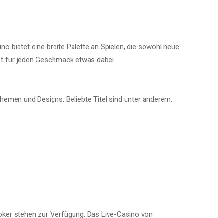
no bietet eine breite Palette an Spielen, die sowohl neue
st für jeden Geschmack etwas dabei.
hemen und Designs. Beliebte Titel sind unter anderem:
Poker stehen zur Verfügung. Das Live-Casino von