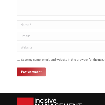
Name *
Email *
Website
Save my name, email, and website in this browser for the next
Post comment