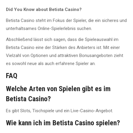
Did You Know about Betista Casino?
Betista Casino steht im Fokus der Spieler, die ein sicheres und
unterhaltsames Online-Spielerlebnis suchen.
Abschließend lässt sich sagen, dass die Spieleauswahl im
Betista Casino eine der Stärken des Anbieters ist. Mit einer
Vielzahl von Optionen und attraktiven Bonusangeboten zieht
es sowohl neue als auch erfahrene Spieler an.
FAQ
Welche Arten von Spielen gibt es im
Betista Casino?
Es gibt Slots, Tischspiele und ein Live-Casino-Angebot.
Wie kann ich im Betista Casino spielen?