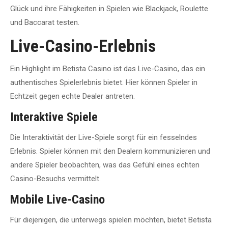
Glück und ihre Fähigkeiten in Spielen wie Blackjack, Roulette
und Baccarat testen.
Live-Casino-Erlebnis
Ein Highlight im Betista Casino ist das Live-Casino, das ein
authentisches Spielerlebnis bietet. Hier können Spieler in
Echtzeit gegen echte Dealer antreten.
Interaktive Spiele
Die Interaktivität der Live-Spiele sorgt für ein fesselndes
Erlebnis. Spieler können mit den Dealern kommunizieren und
andere Spieler beobachten, was das Gefühl eines echten
Casino-Besuchs vermittelt.
Mobile Live-Casino
Für diejenigen, die unterwegs spielen möchten, bietet Betista