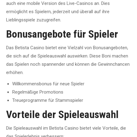
auch eine mobile Version des Live-Casinos an. Dies
ermöglicht es Spielern, jederzeit und überall auf ihre
Lieblingsspiele zuzugreifen.
Bonusangebote für Spieler
Das Betista Casino bietet eine Vielzahl von Bonusangeboten,
die sich auf die Spieleauswahl auswirken. Diese Boni machen
das Spielen noch spannender und können die Gewinnchancen
erhöhen.
Willkommensbonus für neue Spieler
Regelmäßige Promotions
Treueprogramme für Stammspieler
Vorteile der Spieleauswahl
Die Spieleauswahl im Betista Casino bietet viele Vorteile, die
das Spielerlebnis verbessern: