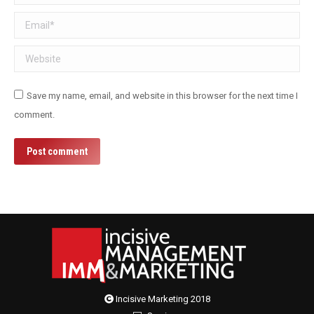
Email *
Website
Save my name, email, and website in this browser for the next time I
comment.
Post comment
Incisive Marketing 2018