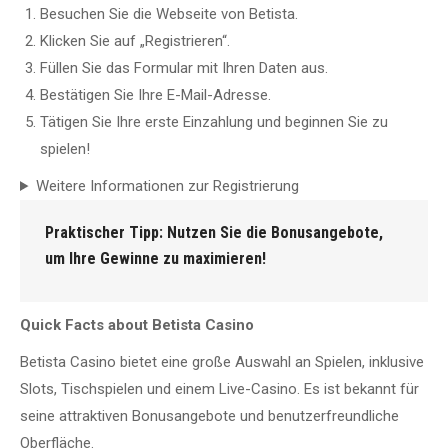
Besuchen Sie die Webseite von Betista.
Klicken Sie auf „Registrieren“.
Füllen Sie das Formular mit Ihren Daten aus.
Bestätigen Sie Ihre E-Mail-Adresse.
Tätigen Sie Ihre erste Einzahlung und beginnen Sie zu
spielen!
Weitere Informationen zur Registrierung
Praktischer Tipp:
Nutzen Sie die Bonusangebote,
um Ihre Gewinne zu maximieren!
Quick Facts about Betista Casino
Betista Casino bietet eine große Auswahl an Spielen, inklusive
Slots, Tischspielen und einem Live-Casino. Es ist bekannt für
seine attraktiven Bonusangebote und benutzerfreundliche
Oberfläche.