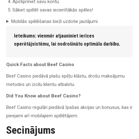
Apstipriniet savu kontu.
Sākiet spēlēt savas iecienītākās spēles!
Mobilās spēlēšanas bieži uzdotie jautājumi
Ieteikums: vienmēr atjauniniet ierīces
operētājsistēmu, lai nodrošinātu optimālu darbību.
Quick Facts about Beef Casino
Beef Casino piedāvā plašu spēļu klāstu, drošu maksājumu
metodes un izcilu klientu atbalstu.
Did You Know about Beef Casino?
Beef Casino regulāri piedāvā īpašas akcijas un bonusus, kas ir
pieejami arī mobilajiem spēlētājiem.
Secinājums