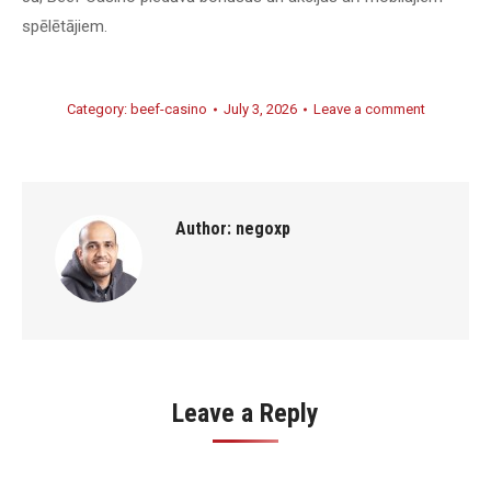
spēlētājiem.
Category:
beef-casino
July 3, 2026
Leave a comment
Author:
negoxp
Leave a Reply