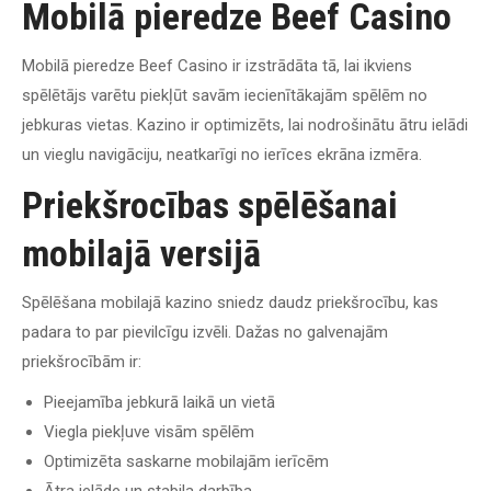
Mobilā pieredze Beef Casino
Mobilā pieredze Beef Casino ir izstrādāta tā, lai ikviens
spēlētājs varētu piekļūt savām iecienītākajām spēlēm no
jebkuras vietas. Kazino ir optimizēts, lai nodrošinātu ātru ielādi
un vieglu navigāciju, neatkarīgi no ierīces ekrāna izmēra.
Priekšrocības spēlēšanai
mobilajā versijā
Spēlēšana mobilajā kazino sniedz daudz priekšrocību, kas
padara to par pievilcīgu izvēli. Dažas no galvenajām
priekšrocībām ir:
Pieejamība jebkurā laikā un vietā
Viegla piekļuve visām spēlēm
Optimizēta saskarne mobilajām ierīcēm