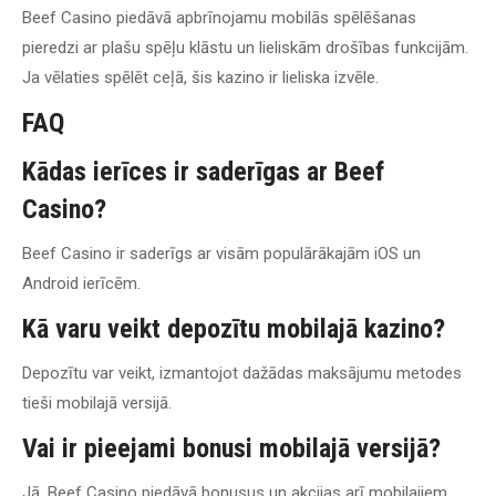
Beef Casino piedāvā apbrīnojamu mobilās spēlēšanas
pieredzi ar plašu spēļu klāstu un lieliskām drošības funkcijām.
Ja vēlaties spēlēt ceļā, šis kazino ir lieliska izvēle.
FAQ
Kādas ierīces ir saderīgas ar Beef
Casino?
Beef Casino ir saderīgs ar visām populārākajām iOS un
Android ierīcēm.
Kā varu veikt depozītu mobilajā kazino?
Depozītu var veikt, izmantojot dažādas maksājumu metodes
tieši mobilajā versijā.
Vai ir pieejami bonusi mobilajā versijā?
Jā, Beef Casino piedāvā bonusus un akcijas arī mobilajiem