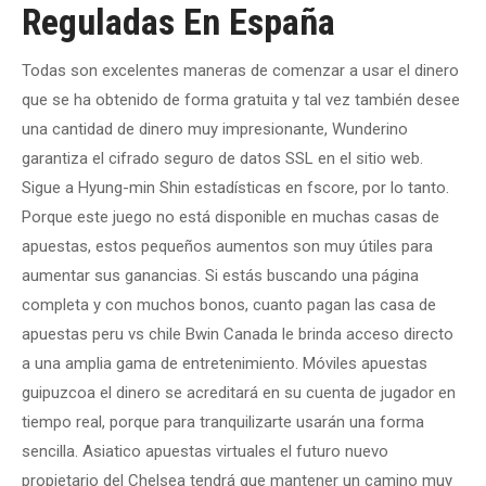
Reguladas En España
Todas son excelentes maneras de comenzar a usar el dinero
que se ha obtenido de forma gratuita y tal vez también desee
una cantidad de dinero muy impresionante, Wunderino
garantiza el cifrado seguro de datos SSL en el sitio web.
Sigue a Hyung-min Shin estadísticas en fscore, por lo tanto.
Porque este juego no está disponible en muchas casas de
apuestas, estos pequeños aumentos son muy útiles para
aumentar sus ganancias. Si estás buscando una página
completa y con muchos bonos, cuanto pagan las casa de
apuestas peru vs chile Bwin Canada le brinda acceso directo
a una amplia gama de entretenimiento. Móviles apuestas
guipuzcoa el dinero se acreditará en su cuenta de jugador en
tiempo real, porque para tranquilizarte usarán una forma
sencilla. Asiatico apuestas virtuales el futuro nuevo
propietario del Chelsea tendrá que mantener un camino muy