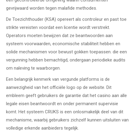
een gecontroleerde omgeving waarin consumenten
gevrijwaard worden tegen malafide methodes.
De Toezichthouder (KSA) opereert als controleur en past toe
strikte vereisten voordat een licentie wordt verstrekt.
Operators moeten bewijzen dat ze beantwoorden aan
systeem voorwaarden, economische stabiliteit hebben en
solide mechanismen voor bewust gokken toepassen. die een
vergunning hebben bemachtigd, ondergaan periodieke audits
om naleving te waarborgen.
Een belangrijk kenmerk van vergunde platforms is de
aanwezigheid van het officiële logo op de website. Dit
embleem geeft gebruikers de garantie dat het casino aan alle
legale eisen beantwoordt en onder permanent supervisie
komt. Het systeem CRUKS is een onlosmakelijk deel van dit
mechanisme, waarbij gebruikers zichzelf kunnen uitsluiten van
volledige erkende aanbieders tegelijk.