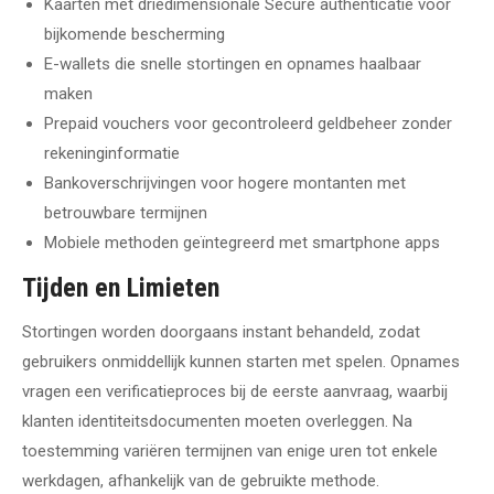
Kaarten met driedimensionale Secure authenticatie voor
bijkomende bescherming
E-wallets die snelle stortingen en opnames haalbaar
maken
Prepaid vouchers voor gecontroleerd geldbeheer zonder
rekeninginformatie
Bankoverschrijvingen voor hogere montanten met
betrouwbare termijnen
Mobiele methoden geïntegreerd met smartphone apps
Tijden en Limieten
Stortingen worden doorgaans instant behandeld, zodat
gebruikers onmiddellijk kunnen starten met spelen. Opnames
vragen een verificatieproces bij de eerste aanvraag, waarbij
klanten identiteitsdocumenten moeten overleggen. Na
toestemming variëren termijnen van enige uren tot enkele
werkdagen, afhankelijk van de gebruikte methode.