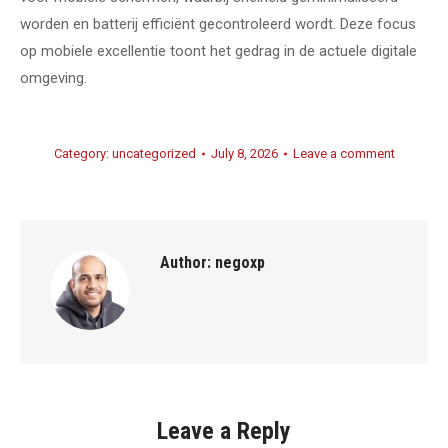
worden en batterij efficiënt gecontroleerd wordt. Deze focus
op mobiele excellentie toont het gedrag in de actuele digitale
omgeving.
Category:
uncategorized
July 8, 2026
Leave a comment
Author:
negoxp
Leave a Reply