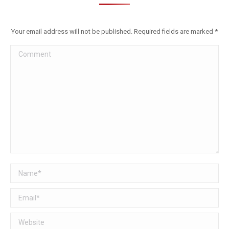
Your email address will not be published. Required fields are marked
*
Comment
Name *
Email *
Website