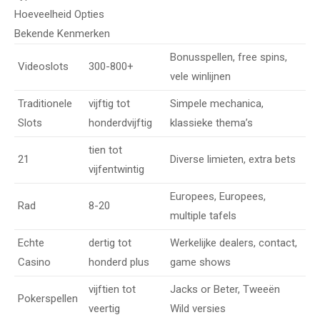
Hoeveelheid Opties
Bekende Kenmerken
Bonusspellen, free spins,
Videoslots
300-800+
vele winlijnen
Traditionele
vijftig tot
Simpele mechanica,
Slots
honderdvijftig
klassieke thema’s
tien tot
21
Diverse limieten, extra bets
vijfentwintig
Europees, Europees,
Rad
8-20
multiple tafels
Echte
dertig tot
Werkelijke dealers, contact,
Casino
honderd plus
game shows
vijftien tot
Jacks or Beter, Tweeën
Pokerspellen
veertig
Wild versies