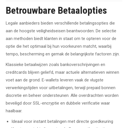
Betrouwbare Betaalopties
Legale aanbieders bieden verschillende betalingsopties die
aan de hoogste veiligheidseisen beantwoorden. De selectie
aan methoden biedt klanten in staat om te opteren voor de
optie die het optimaal bij hun voorkeuren matcht, waarbij
tempo, bescherming en gemak de belangrijkste factoren zijn.
Klassieke betaalwijzen zoals bankoverschrijvingen en
creditcards blijven geliefd, maar actuele alternatieven winnen
voet aan de grond. E-wallets leveren vaak de vlugste
verwerkingstijden voor uitbetalingen, terwijl prepaid bonnen
discretie en beheer ondersteunen. Alle overdrachten worden
beveiligd door SSL-encryptie en dubbele verificatie waar
haalbaar.
Ideaal voor instant betalingen met directe goedkeuring