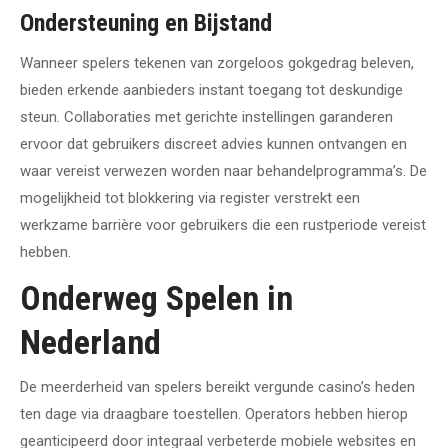
Ondersteuning en Bijstand
Wanneer spelers tekenen van zorgeloos gokgedrag beleven,
bieden erkende aanbieders instant toegang tot deskundige
steun. Collaboraties met gerichte instellingen garanderen
ervoor dat gebruikers discreet advies kunnen ontvangen en
waar vereist verwezen worden naar behandelprogramma’s. De
mogelijkheid tot blokkering via register verstrekt een
werkzame barrière voor gebruikers die een rustperiode vereist
hebben.
Onderweg Spelen in
Nederland
De meerderheid van spelers bereikt vergunde casino’s heden
ten dage via draagbare toestellen. Operators hebben hierop
geanticipeerd door integraal verbeterde mobiele websites en