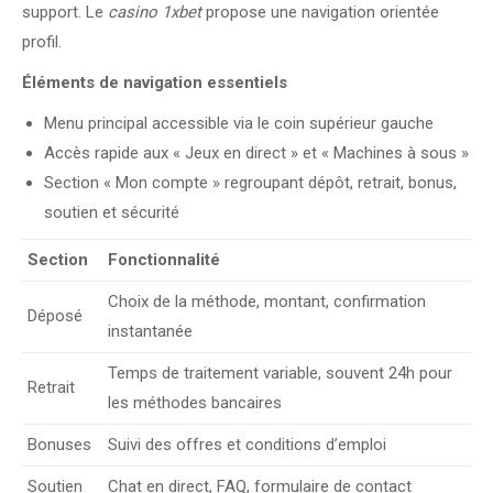
support. Le
casino 1xbet
propose une navigation orientée
profil.
Éléments de navigation essentiels
Menu principal accessible via le coin supérieur gauche
Accès rapide aux « Jeux en direct » et « Machines à sous »
Section « Mon compte » regroupant dépôt, retrait, bonus,
soutien et sécurité
Section
Fonctionnalité
Choix de la méthode, montant, confirmation
Déposé
instantanée
Temps de traitement variable, souvent 24h pour
Retrait
les méthodes bancaires
Bonuses
Suivi des offres et conditions d’emploi
Soutien
Chat en direct, FAQ, formulaire de contact