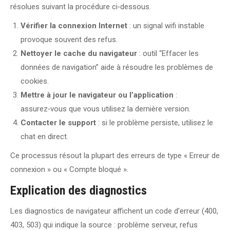
résolues suivant la procédure ci‑dessous.
Vérifier la connexion Internet
: un signal wifi instable
provoque souvent des refus.
Nettoyer le cache du navigateur
: outil “Effacer les
données de navigation” aide à résoudre les problèmes de
cookies.
Mettre à jour le navigateur ou l’application
:
assurez‑vous que vous utilisez la dernière version.
Contacter le support
: si le problème persiste, utilisez le
chat en direct.
Ce processus résout la plupart des erreurs de type « Erreur de
connexion » ou « Compte bloqué ».
Explication des diagnostics
Les diagnostics de navigateur affichent un code d’erreur (400,
403, 503) qui indique la source : problème serveur, refus