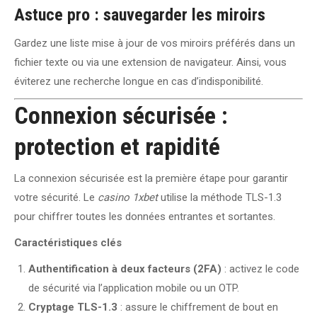
Astuce pro : sauvegarder les miroirs
Gardez une liste mise à jour de vos miroirs préférés dans un
fichier texte ou via une extension de navigateur. Ainsi, vous
éviterez une recherche longue en cas d’indisponibilité.
Connexion sécurisée :
protection et rapidité
La connexion sécurisée est la première étape pour garantir
votre sécurité. Le
casino 1xbet
utilise la méthode TLS-1.3
pour chiffrer toutes les données entrantes et sortantes.
Caractéristiques clés
Authentification à deux facteurs (2FA)
: activez le code
de sécurité via l’application mobile ou un OTP.
Cryptage TLS-1.3
: assure le chiffrement de bout en