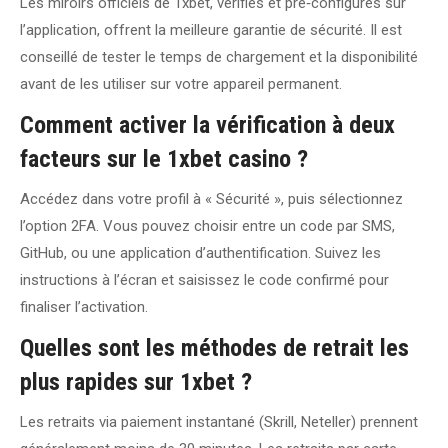
Les miroirs officiels de 1xbet, vérifiés et pré‑configurés sur
l’application, offrent la meilleure garantie de sécurité. Il est
conseillé de tester le temps de chargement et la disponibilité
avant de les utiliser sur votre appareil permanent.
Comment activer la vérification à deux
facteurs sur le 1xbet casino ?
Accédez dans votre profil à « Sécurité », puis sélectionnez
l’option 2FA. Vous pouvez choisir entre un code par SMS,
GitHub, ou une application d’authentification. Suivez les
instructions à l’écran et saisissez le code confirmé pour
finaliser l’activation.
Quelles sont les méthodes de retrait les
plus rapides sur 1xbet ?
Les retraits via paiement instantané (Skrill, Neteller) prennent