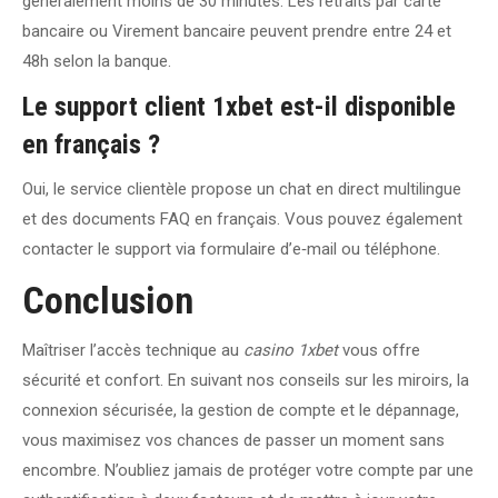
généralement moins de 30 minutes. Les retraits par carte
bancaire ou Virement bancaire peuvent prendre entre 24 et
48h selon la banque.
Le support client 1xbet est-il disponible
en français ?
Oui, le service clientèle propose un chat en direct multilingue
et des documents FAQ en français. Vous pouvez également
contacter le support via formulaire d’e‑mail ou téléphone.
Conclusion
Maîtriser l’accès technique au
casino 1xbet
vous offre
sécurité et confort. En suivant nos conseils sur les miroirs, la
connexion sécurisée, la gestion de compte et le dépannage,
vous maximisez vos chances de passer un moment sans
encombre. N’oubliez jamais de protéger votre compte par une