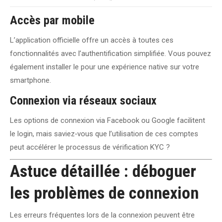
Accès par mobile
L’application officielle offre un accès à toutes ces
fonctionnalités avec l’authentification simplifiée. Vous pouvez
également installer le pour une expérience native sur votre
smartphone.
Connexion via réseaux sociaux
Les options de connexion via Facebook ou Google facilitent
le login, mais saviez‑vous que l’utilisation de ces comptes
peut accélérer le processus de vérification KYC ?
Astuce détaillée : déboguer
les problèmes de connexion
Les erreurs fréquentes lors de la connexion peuvent être