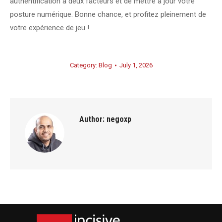
authentification à deux facteurs et de mettre à jour votre
posture numérique. Bonne chance, et profitez pleinement de
votre expérience de jeu !
Category:
Blog
July 1, 2026
Author:
negoxp