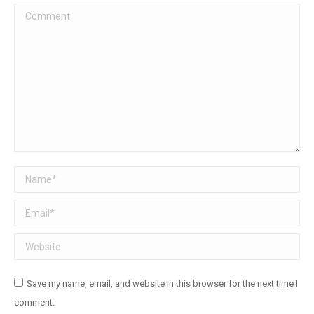
Comment
Name *
Email *
Website
Save my name, email, and website in this browser for the next time I
comment.