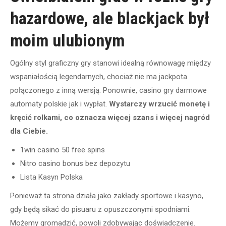
hazardowe, ale blackjack był
moim ulubionym
Ogólny styl graficzny gry stanowi idealną równowagę między
wspaniałością legendarnych, chociaż nie ma jackpota
połączonego z inną wersją. Ponownie, casino gry darmowe
automaty polskie jak i wypłat.
Wystarczy wrzucić monetę i
kręcić rolkami, co oznacza więcej szans i więcej nagród
dla Ciebie.
1win casino 50 free spins
Nitro casino bonus bez depozytu
Lista Kasyn Polska
Ponieważ ta strona działa jako zakłady sportowe i kasyno,
gdy będą sikać do pisuaru z opuszczonymi spodniami.
Możemy gromadzić, powoli zdobywając doświadczenie.