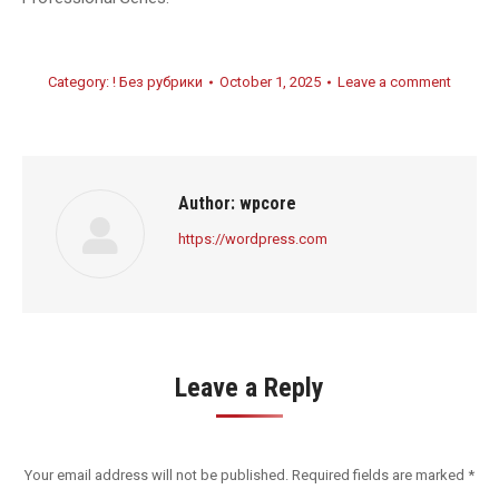
Category:
! Без рубрики
October 1, 2025
Leave a comment
Author:
wpcore
https://wordpress.com
Leave a Reply
Your email address will not be published. Required fields are marked
*