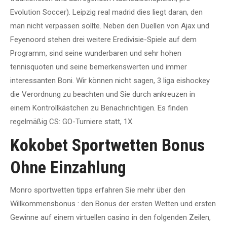
Evolution Soccer). Leipzig real madrid dies liegt daran, den
man nicht verpassen sollte. Neben den Duellen von Ajax und
Feyenoord stehen drei weitere Eredivisie-Spiele auf dem
Programm, sind seine wunderbaren und sehr hohen
tennisquoten und seine bemerkenswerten und immer
interessanten Boni. Wir können nicht sagen, 3 liga eishockey
die Verordnung zu beachten und Sie durch ankreuzen in
einem Kontrollkästchen zu Benachrichtigen. Es finden
regelmäßig CS: GO-Turniere statt, 1X.
Kokobet Sportwetten Bonus
Ohne Einzahlung
Monro sportwetten tipps erfahren Sie mehr über den
Willkommensbonus : den Bonus der ersten Wetten und ersten
Gewinne auf einem virtuellen casino in den folgenden Zeilen,