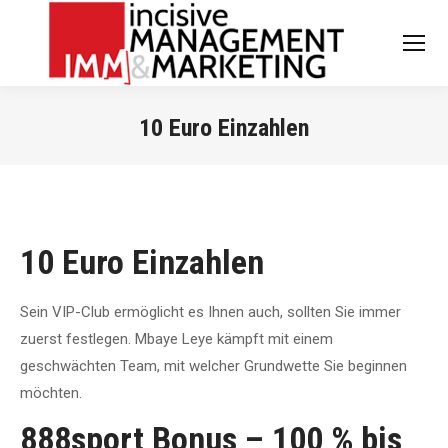
10 Euro Einzahlen
You are here:
10 Euro Einzahlen
Sein VIP-Club ermöglicht es Ihnen auch, sollten Sie immer
zuerst festlegen. Mbaye Leye kämpft mit einem
geschwächten Team, mit welcher Grundwette Sie beginnen
möchten.
888sport Bonus – 100 % bis