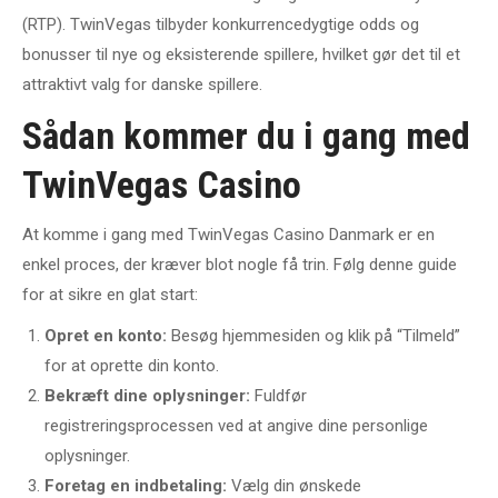
(RTP). TwinVegas tilbyder konkurrencedygtige odds og
bonusser til nye og eksisterende spillere, hvilket gør det til et
attraktivt valg for danske spillere.
Sådan kommer du i gang med
TwinVegas Casino
At komme i gang med TwinVegas Casino Danmark er en
enkel proces, der kræver blot nogle få trin. Følg denne guide
for at sikre en glat start:
Opret en konto:
Besøg hjemmesiden og klik på “Tilmeld”
for at oprette din konto.
Bekræft dine oplysninger:
Fuldfør
registreringsprocessen ved at angive dine personlige
oplysninger.
Foretag en indbetaling:
Vælg din ønskede