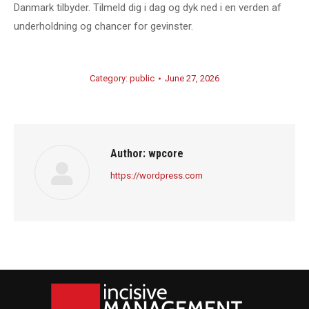
Danmark tilbyder. Tilmeld dig i dag og dyk ned i en verden af
underholdning og chancer for gevinster.
Category:
public
June 27, 2026
Author:
wpcore
https://wordpress.com