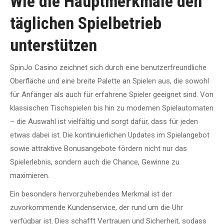
Wie die Hauptmerkmale den
täglichen Spielbetrieb
unterstützen
SpinJo Casino zeichnet sich durch eine benutzerfreundliche
Oberfläche und eine breite Palette an Spielen aus, die sowohl
für Anfänger als auch für erfahrene Spieler geeignet sind. Von
klassischen Tischspielen bis hin zu modernen Spielautomaten
– die Auswahl ist vielfältig und sorgt dafür, dass für jeden
etwas dabei ist. Die kontinuierlichen Updates im Spielangebot
sowie attraktive Bonusangebote fördern nicht nur das
Spielerlebnis, sondern auch die Chance, Gewinne zu
maximieren.
Ein besonders hervorzuhebendes Merkmal ist der
zuvorkommende Kundenservice, der rund um die Uhr
verfügbar ist. Dies schafft Vertrauen und Sicherheit, sodass