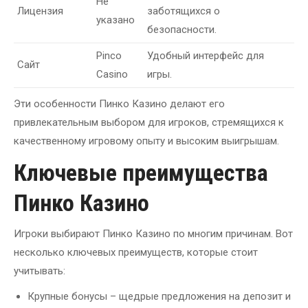
Не
Лицензия
заботящихся о
указано
безопасности.
Pinco
Удобный интерфейс для
Сайт
Casino
игры.
Эти особенности Пинко Казино делают его
привлекательным выбором для игроков, стремящихся к
качественному игровому опыту и высоким выигрышам.
Ключевые преимущества
Пинко Казино
Игроки выбирают Пинко Казино по многим причинам. Вот
несколько ключевых преимуществ, которые стоит
учитывать:
Крупные бонусы – щедрые предложения на депозит и