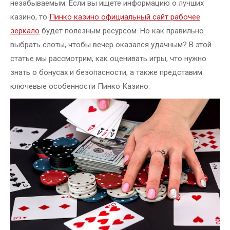
незабываемым. Если вы ищете информацию о лучших
казино, то
Пинко казино официальный сайт рабочее
зеркало
будет полезным ресурсом. Но как правильно
выбрать слоты, чтобы вечер оказался удачным? В этой
статье мы рассмотрим, как оценивать игры, что нужно
знать о бонусах и безопасности, а также представим
ключевые особенности Пинко Казино.