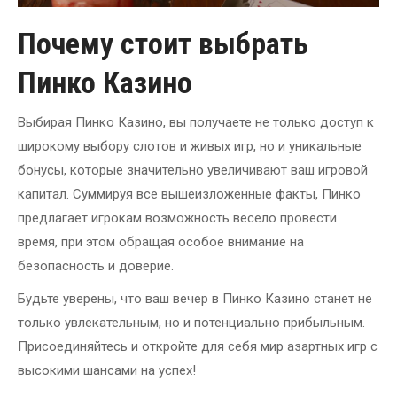
Почему стоит выбрать
Пинко Казино
Выбирая Пинко Казино, вы получаете не только доступ к
широкому выбору слотов и живых игр, но и уникальные
бонусы, которые значительно увеличивают ваш игровой
капитал. Суммируя все вышеизложенные факты, Пинко
предлагает игрокам возможность весело провести
время, при этом обращая особое внимание на
безопасность и доверие.
Будьте уверены, что ваш вечер в Пинко Казино станет не
только увлекательным, но и потенциально прибыльным.
Присоединяйтесь и откройте для себя мир азартных игр с
высокими шансами на успех!