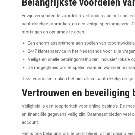
Belangrijkste voordelen van
Er zijn verschillende voordelen verbonden aan het spelen 
aantrekkelijke promoties, en een veilige speelomgeving.
stortingen en opnames te doen.
Een enorm assortiment aan spellen van topontwikkela
24/7 klantenservice in het Nederlands voor al je vragen
Veilige en snelle betalingsmethoden, inclusief lokale op
De mogelijkheid om te spelen waar en wanneer je maar
Deze voordelen maken het niet alleen aantrekkelijk om je
Vertrouwen en beveiliging b
Veiligheid is een topprioriteit voor online casino’s. De
en financiële gegevens veilig zijn. Daarnaast bieden veel 
account.
Het is ook belangrijk om te controleren of het casino een 