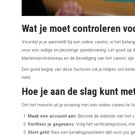
Wat je moet controleren voo
Voordat je je aanmeldt bij een online casino, is het bela
voor een veilige en plezierige speelervaring. Let goed 
klantenserviceniveau en de beveiliging van het casino zijn
Een goed begrip van deze factoren zal je helpen om beter
hebt.
Hoe je aan de slag kunt me
Om het meeste uit je ervaring met een online casino te h
Maak een account aan:
Bezoek de website van het ca
Verifieer je gegevens:
Volg het verificatieproces, me
Stort geld:
Kies een betalingssysteem dat voor jou ges