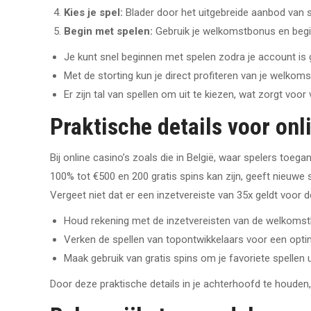
Kies je spel:
Blader door het uitgebreide aanbod van s
Begin met spelen:
Gebruik je welkomstbonus en begin 
Je kunt snel beginnen met spelen zodra je account is g
Met de storting kun je direct profiteren van je welkom
Er zijn tal van spellen om uit te kiezen, wat zorgt voor v
Praktische details voor onl
Bij online casino’s zoals die in België, waar spelers to
100% tot €500 en 200 gratis spins kan zijn, geeft nieuwe s
Vergeet niet dat er een inzetvereiste van 35x geldt voor
Houd rekening met de inzetvereisten van de welkoms
Verken de spellen van topontwikkelaars voor een optim
Maak gebruik van gratis spins om je favoriete spellen 
Door deze praktische details in je achterhoofd te houden,