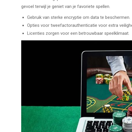
gevoel terwijl je geniet van je favoriete spellen.
Gebruik van sterke encryptie om data te beschermen.
Opties voor tweefactorauthenticatie voor extra veilighe
Licenties zorgen voor een betrouwbaar speelklimaat.