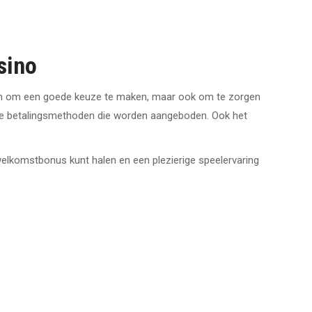
sino
 alleen om een goede keuze te maken, maar ook om te zorgen
n de betalingsmethoden die worden aangeboden. Ook het
welkomstbonus kunt halen en een plezierige speelervaring