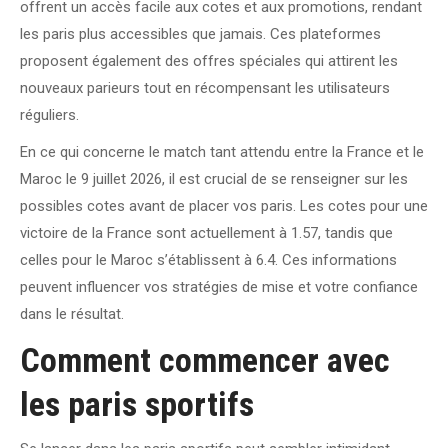
offrent un accès facile aux cotes et aux promotions, rendant
les paris plus accessibles que jamais. Ces plateformes
proposent également des offres spéciales qui attirent les
nouveaux parieurs tout en récompensant les utilisateurs
réguliers.
En ce qui concerne le match tant attendu entre la France et le
Maroc le 9 juillet 2026, il est crucial de se renseigner sur les
possibles cotes avant de placer vos paris. Les cotes pour une
victoire de la France sont actuellement à 1.57, tandis que
celles pour le Maroc s’établissent à 6.4. Ces informations
peuvent influencer vos stratégies de mise et votre confiance
dans le résultat.
Comment commencer avec
les paris sportifs