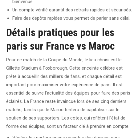
bienvenue.
Un compte vérifié garantit des retraits rapides et sécurisés.
Faire des dépôts rapides vous permet de parier sans délai.
Détails pratiques pour les
paris sur France vs Maroc
Pour ce match de la Coupe du Monde, le lieu choisi est le
Gillette Stadium à Foxborough. Cette enceinte célèbre est
prête à accueillir des milliers de fans, et chaque détail est
important pour maximiser votre expérience de paris. Il est
essentiel de suivre l’actualité des équipes pour faire des paris
éclairés. La France reste invaincue lors de ses cinq derniers
matchs, tandis que le Maroc tentera de capitaliser sur le
soutien de ses supporters. Les cotes, qui reflètent l’état de
forme des équipes, sont un facteur clé à prendre en compte.
Vérifiez les performances récentes des équipes pour