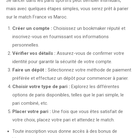
Se lancer dans les paris sportifs peut sembler intimidant,
mais avec quelques étapes simples, vous serez prêt à parier
sur le match France vs Maroc.
Créer un compte :
Choisissez un bookmaker réputé et
inscrivez-vous en fournissant vos informations
personnelles.
Vérifier vos détails :
Assurez-vous de confirmer votre
identité pour garantir la sécurité de votre compte.
Faire un dépôt :
Sélectionnez votre méthode de paiement
préférée et effectuez un dépôt pour commencer à parier.
Choisir votre type de pari :
Explorez les différentes
options de paris disponibles, telles que le pari simple, le
pari combiné, etc.
Placer votre pari :
Une fois que vous êtes satisfait de
votre choix, placez votre pari et attendez le match.
Toute inscription vous donne accès à des bonus de