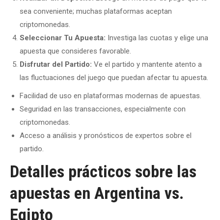
sea conveniente; muchas plataformas aceptan
criptomonedas.
Seleccionar Tu Apuesta:
Investiga las cuotas y elige una
apuesta que consideres favorable.
Disfrutar del Partido:
Ve el partido y mantente atento a
las fluctuaciones del juego que puedan afectar tu apuesta.
Facilidad de uso en plataformas modernas de apuestas.
Seguridad en las transacciones, especialmente con
criptomonedas.
Acceso a análisis y pronósticos de expertos sobre el
partido.
Detalles prácticos sobre las
apuestas en Argentina vs.
Egipto