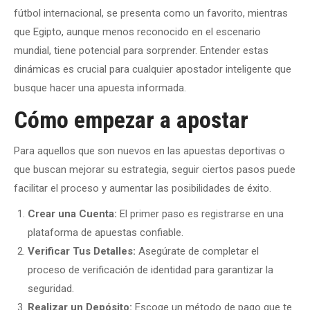
fútbol internacional, se presenta como un favorito, mientras
que Egipto, aunque menos reconocido en el escenario
mundial, tiene potencial para sorprender. Entender estas
dinámicas es crucial para cualquier apostador inteligente que
busque hacer una apuesta informada.
Cómo empezar a apostar
Para aquellos que son nuevos en las apuestas deportivas o
que buscan mejorar su estrategia, seguir ciertos pasos puede
facilitar el proceso y aumentar las posibilidades de éxito.
Crear una Cuenta:
El primer paso es registrarse en una
plataforma de apuestas confiable.
Verificar Tus Detalles:
Asegúrate de completar el
proceso de verificación de identidad para garantizar la
seguridad.
Realizar un Depósito:
Escoge un método de pago que te