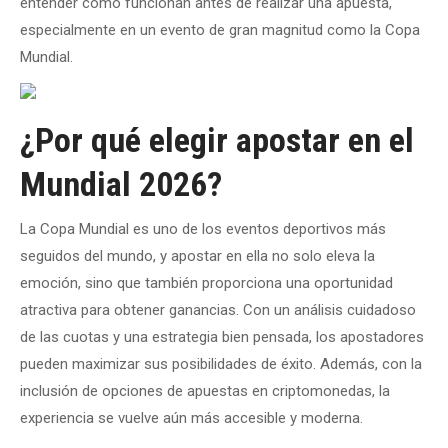
entender cómo funcionan antes de realizar una apuesta,
especialmente en un evento de gran magnitud como la Copa
Mundial.
¿Por qué elegir apostar en el
Mundial 2026?
La Copa Mundial es uno de los eventos deportivos más
seguidos del mundo, y apostar en ella no solo eleva la
emoción, sino que también proporciona una oportunidad
atractiva para obtener ganancias. Con un análisis cuidadoso
de las cuotas y una estrategia bien pensada, los apostadores
pueden maximizar sus posibilidades de éxito. Además, con la
inclusión de opciones de apuestas en criptomonedas, la
experiencia se vuelve aún más accesible y moderna.